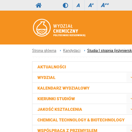
A
++
A
+
A
Strona główna
Kandydaci
Studia I stopnia (inżyniersk
AKTUALNOŚCI
WYDZIAŁ
KALENDARZ WYDZIAŁOWY
KIERUNKI STUDIÓW
JAKOŚĆ KSZTAŁCENIA
CHEMICAL TECHNOLOGY & BIOTECHNOLOGY
WSPÓŁPRACA Z PRZEMYSŁEM