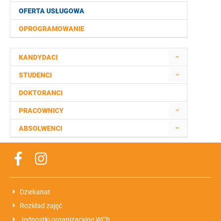
OFERTA USŁUGOWA
OPROGRAMOWANIE
KANDYDACI
STUDENCI
DOKTORANCI
PRACOWNICY
ABSOLWENCI
Dziekanat
Rozkład zajęć
Jednostki organizacyjne WCh