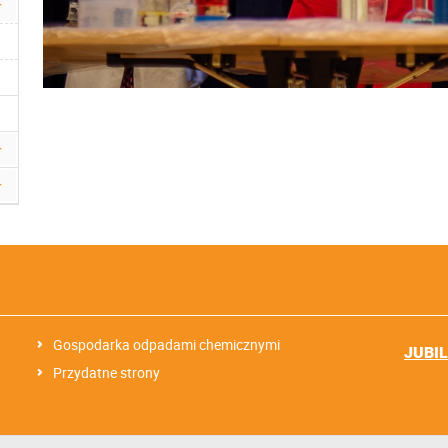
Gospodarka odpadami chemicznymi
JUBI
Przydatne strony