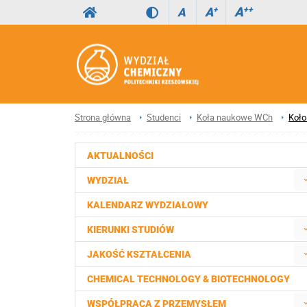
A
++
A
+
A
Strona główna
Studenci
Koła naukowe WCh
Koło
AKTUALNOŚCI
WYDZIAŁ
KALENDARZ WYDZIAŁOWY
KIERUNKI STUDIÓW
JAKOŚĆ KSZTAŁCENIA
CHEMICAL TECHNOLOGY & BIOTECHNOLOGY
WSPÓŁPRACA Z PRZEMYSŁEM