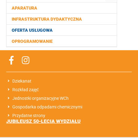
APARATURA
INFRASTRUKTURA DYDAKTYCZNA
OFERTA USŁUGOWA
OPROGRAMOWANIE
Dziekanat
Rozkład zajęć
Jednostki organizacyjne WCh
Gospodarka odpadami chemicznymi
Przydatne strony
JUBILEUSZ 50-LECIA WYDZIAŁU