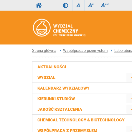
A
++
A
+
A
Strona główna
Współpraca z przemysłem
Laboratori
AKTUALNOŚCI
WYDZIAŁ
KALENDARZ WYDZIAŁOWY
KIERUNKI STUDIÓW
JAKOŚĆ KSZTAŁCENIA
CHEMICAL TECHNOLOGY & BIOTECHNOLOGY
WSPÓŁPRACA Z PRZEMYSŁEM