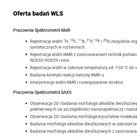
Oferta badań WLS
Pracownia Spektrometrii NMR
1
13
11
31
19
29
Rejestracja widm
H,
C,
B,
P,
F i
Si związków org
syntetycznych w roztworach.
Rejestracja widm NMR z zastosowaniem technik pomiar
NOESY, ROESY i inne.
Rejestracja widm w zakresie temperatury od -150 °C do 
Badania kinetyki reakcji metodą NMR-u.
Interpretacja widm NMR i rozwiązywanie struktur.
Pracownia Spektrometrii SAXS
Obserwacja 2D i badania morfologii układów dwufazowy
polimerowych (w szczególności nanonapełniaczy i na
Obserwacja 2D i badania morfologii kryształów molekula
Badania morfologii układów dwufazowych w zakresie te
Badania morfologii układów dwufazowych z zastosowan