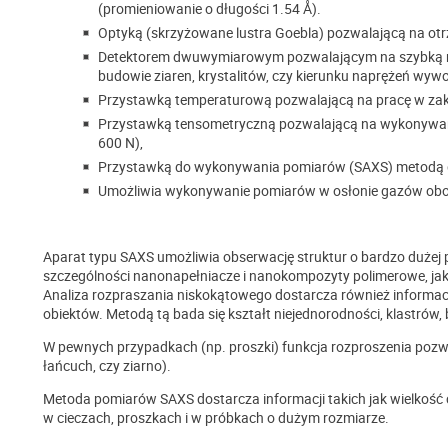
(promieniowanie o długości 1.54 Å).
Optyką (skrzyżowane lustra Goebla) pozwalającą na otr
Detektorem dwuwymiarowym pozwalającym na szybką rej
budowie ziaren, krystalitów, czy kierunku naprężeń wywo
Przystawką temperaturową pozwalającą na pracę w zakr
Przystawką tensometryczną pozwalającą na wykonywani
600 N),
Przystawką do wykonywania pomiarów (SAXS) metodą g
Umożliwia wykonywanie pomiarów w osłonie gazów obo
Aparat typu SAXS umożliwia obserwację struktur o bardzo dużej p
szczególności nanonapełniacze i nanokompozyty polimerowe, jak r
Analiza rozpraszania niskokątowego dostarcza również informac
obiektów. Metodą tą bada się kształt niejednorodności, klastrów, bia
W pewnych przypadkach (np. proszki) funkcja rozproszenia pozwal
łańcuch, czy ziarno).
Metoda pomiarów SAXS dostarcza informacji takich jak wielkość 
w cieczach, proszkach i w próbkach o dużym rozmiarze.