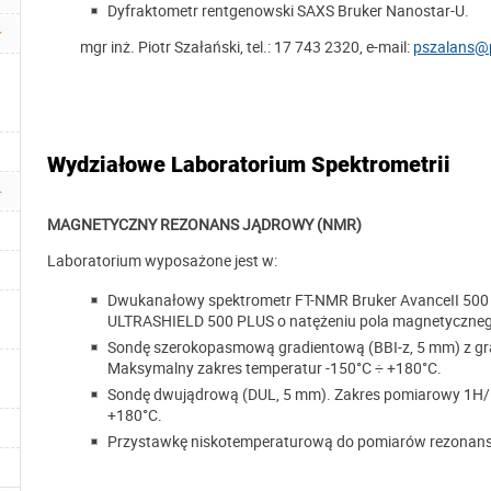
Dyfraktometr rentgenowski SAXS Bruker Nanostar-U.
mgr inż. Piotr Szałański, tel.: 17 743 2320, e-mail:
pszalans@p
Wydziałowe Laboratorium Spektrometrii
MAGNETYCZNY REZONANS JĄDROWY (NMR)
Laboratorium wyposażone jest w:
Dwukanałowy spektrometr FT-NMR Bruker AvanceII 5
ULTRASHIELD 500 PLUS o natężeniu pola magnetyczneg
Sondę szerokopasmową gradientową (BBI-z, 5 mm) z gra
Maksymalny zakres temperatur -150°C ÷ +180°C.
Sondę dwujądrową (DUL, 5 mm). Zakres pomiarowy 1H/
+180°C.
Przystawkę niskotemperaturową do pomiarów rezonans