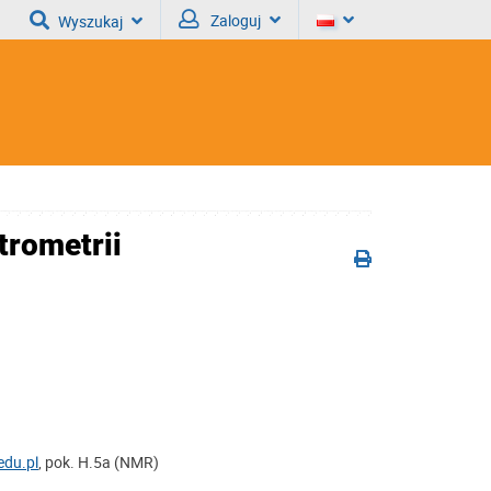
Zaloguj
Wyszukaj
rometrii
edu.pl
, pok. H.5a (NMR)