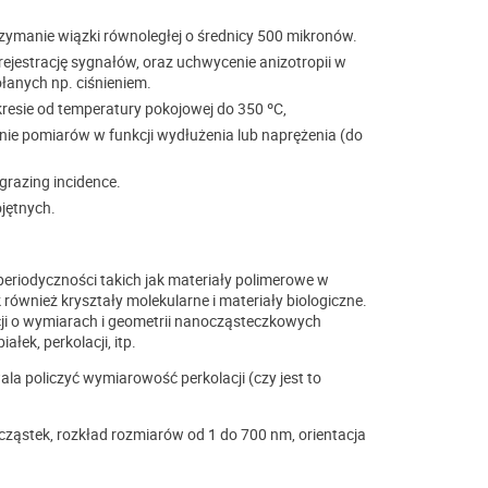
zymanie wiązki równoległej o średnicy 500 mikronów.
estrację sygnałów, oraz uchwycenie anizotropii w
łanych np. ciśnieniem.
esie od temperatury pokojowej do 350 ºC,
e pomiarów w funkcji wydłużenia lub naprężenia (do
razing incidence.
jętnych.
eriodyczności takich jak materiały polimerowe w
ównież kryształy molekularne i materiały biologiczne.
ji o wymiarach i geometrii nanocząsteczkowych
łek, perkolacji, itp.
a policzyć wymiarowość perkolacji (czy jest to
cząstek, rozkład rozmiarów od 1 do 700 nm, orientacja