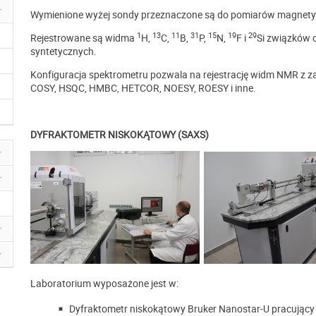
Wymienione wyżej sondy przeznaczone są do pomiarów magnety
1
13
11
31
15
19
29
Rejestrowane są widma
H,
C,
B,
P,
N,
F i
Si związków 
syntetycznych.
Konfiguracja spektrometru pozwala na rejestrację widm NMR z z
COSY, HSQC, HMBC, HETCOR, NOESY, ROESY i inne.
DYFRAKTOMETR NISKOKĄTOWY (SAXS)
Laboratorium wyposażone jest w:
Dyfraktometr niskokątowy Bruker Nanostar-U pracujący 