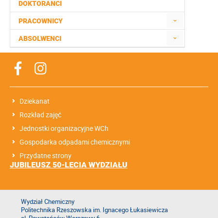
DOKTORANCI
PRACOWNICY
ABSOLWENCI
Dziekanat
Rozkład zajęć
Jednostki organizacyjne WCh
Gospodarka odpadami chemicznymi
Przydatne strony
JUBILEUSZ 50-LECIA WYDZIAŁU
Wydział Chemiczny
Politechnika Rzeszowska im. Ignacego Łukasiewicza