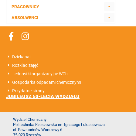
PRACOWNICY
ABSOLWENCI
Dziekanat
Rozkład zajęć
Jednostki organizacyjne WCh
Gospodarka odpadami chemicznymi
Przydatne strony
JUBILEUSZ 50-LECIA WYDZIAŁU
Wydział Chemiczny
Politechnika Rzeszowska im. Ignacego Łukasiewicza
al. Powstańców Warszawy 6
35-029 Rzeszów