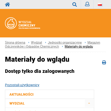
Zaloguj
Wyszukaj
Strona główna
Wydział
Jednostki organizacyjne
Magazyn
Odczynników i Odpadów Chemicznych
Materiały do wglądu
Materiały do wglądu
Dostęp tylko dla zalogowanych
Pozostali użytkownicy
AKTUALNOŚCI
WYDZIAŁ