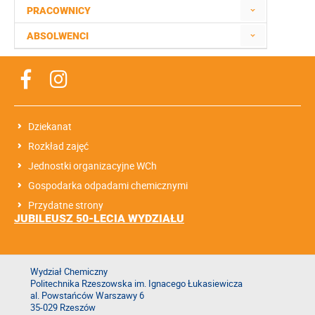
PRACOWNICY
ABSOLWENCI
Dziekanat
Rozkład zajęć
Jednostki organizacyjne WCh
Gospodarka odpadami chemicznymi
Przydatne strony
JUBILEUSZ 50-LECIA WYDZIAŁU
Wydział Chemiczny
Politechnika Rzeszowska im. Ignacego Łukasiewicza
al. Powstańców Warszawy 6
35-029 Rzeszów