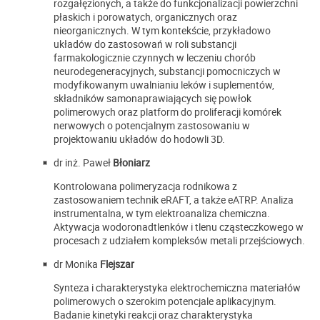
rozgałęzionych, a także do funkcjonalizacji powierzchni
płaskich i porowatych, organicznych oraz
nieorganicznych. W tym kontekście, przykładowo
układów do zastosowań w roli substancji
farmakologicznie czynnych w leczeniu chorób
neurodegeneracyjnych, substancji pomocniczych w
modyfikowanym uwalnianiu leków i suplementów,
składników samonaprawiających się powłok
polimerowych oraz platform do proliferacji komórek
nerwowych o potencjalnym zastosowaniu w
projektowaniu układów do hodowli 3D.
dr inż. Paweł
Błoniarz
Kontrolowana polimeryzacja rodnikowa z
zastosowaniem technik eRAFT, a także eATRP. Analiza
instrumentalna, w tym elektroanaliza chemiczna.
Aktywacja wodoronadtlenków i tlenu cząsteczkowego w
procesach z udziałem kompleksów metali przejściowych.
dr Monika
Flejszar
Synteza i charakterystyka elektrochemiczna materiałów
polimerowych o szerokim potencjale aplikacyjnym.
Badanie kinetyki reakcji oraz charakterystyka