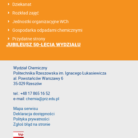
Dziekanat
Rozkład zajęć
Jednostki organizacyjne WCh
Gospodarka odpadami chemicznymi
Przydatne strony
JUBILEUSZ 50-LECIA WYDZIAŁU
Wydział Chemiczny
Politechnika Rzeszowska im. Ignacego Łukasiewicza
al. Powstańców Warszawy 6
35-029 Rzeszów
tel.: +48 17 865 16 52
e-mail:
chemia@prz.edu.pl
Mapa serwisu
Deklaracja dostępności
Polityka prywatności
Zgłoś błąd na stronie