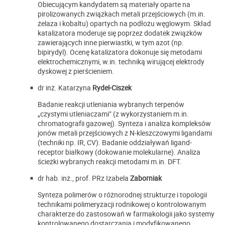
Obiecującym kandydatem są materiały oparte na
pirolizowanych związkach metali przejściowych (m.in.
żelaza i kobaltu) opartych na podłożu węglowym. Skład
katalizatora moderuje się poprzez dodatek związków
zawierających inne pierwiastki, w tym azot (np.
bipirydyl). Ocenę katalizatora dokonuje się metodami
elektrochemicznymi, w.in. techniką wirującej elektrody
dyskowej z pierścieniem.
dr inż. Katarzyna
Rydel-Ciszek
Badanie reakcji utleniania wybranych terpenów
„czystymi utleniaczami” (z wykorzystaniem m.in.
chromatografii gazowej). Synteza i analiza kompleksów
jonów metali przejściowych z N-kleszczowymi ligandami
(techniki np. IR, CV). Badanie oddziaływań ligand-
receptor białkowy (dokowanie molekularne). Analiza
ścieżki wybranych reakcji metodami m.in. DFT.
dr hab. inż., prof. PRz Izabela
Zaborniak
Synteza polimerów o różnorodnej strukturze i topologii
technikami polimeryzacji rodnikowej o kontrolowanym
charakterze do zastosowań w farmakologii jako systemy
kontrolowanego dostarczania i modyfikowanego