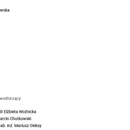
lewska
ewodniczący
dr Elżbieta Woźnicka
Marcin Chutkowski
hab. inż. Mariusz Oleksy