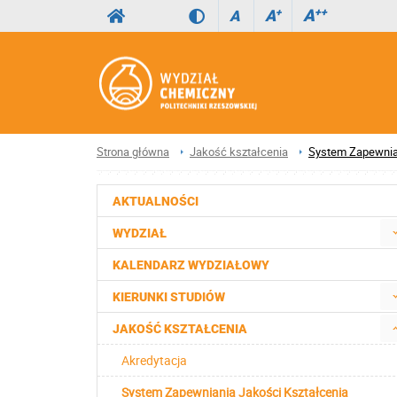
A
++
A
+
A
Strona główna
Jakość kształcenia
System Zapewnian
AKTUALNOŚCI
WYDZIAŁ
KALENDARZ WYDZIAŁOWY
KIERUNKI STUDIÓW
JAKOŚĆ KSZTAŁCENIA
Akredytacja
System Zapewniania Jakości Kształcenia