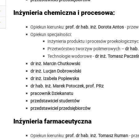
Inżynieria chemiczna i procesowa:
Opiekun kierunku:
prof. dr hab. inż. Dorota Antos
- przew
Opiekun specjalności:
Inżynieria produktu i procesów proekologicznyc
Przetwórstwo tworzyw polimerowych –
dr hab.
Technologie wodorowe -
dr inż. Tomasz Pacześ
dr inż. Marcin Chutkowski
dr inż. Lucjan Dobrowolski
dr inż. Izabela Poplewska
dr hab. inż. Marek Potoczek, prof. PRz
pracownik Dziekanatu
przedstawiciel studentów
przedstawiciel przedsiębiorców
Inżynieria farmaceutyczna
Opiekun kierunku:
prof. dr hab. inż. Tomasz Ruman
- prz