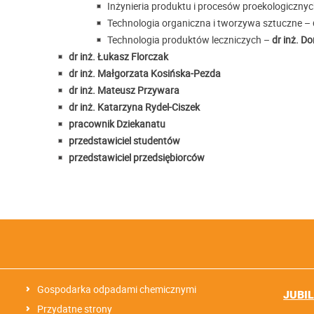
Inżynieria produktu i procesów proekologiczny
Technologia organiczna i tworzywa sztuczne –
Technologia produktów leczniczych –
dr inż. D
dr inż. Łukasz Florczak
dr inż. Małgorzata Kosińska-Pezda
dr inż. Mateusz Przywara
dr inż. Katarzyna Rydel-Ciszek
pracownik Dziekanatu
przedstawiciel studentów
przedstawiciel przedsiębiorców
Gospodarka odpadami chemicznymi
JUBI
Przydatne strony