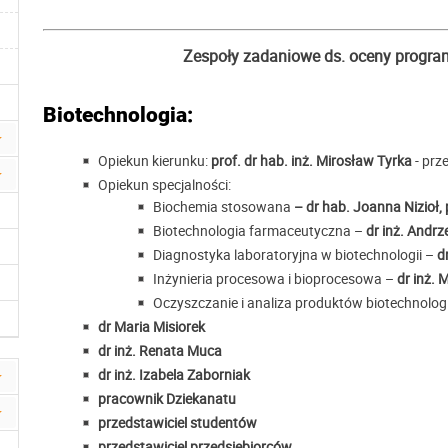
Zespoły zadaniowe ds. oceny program
Biotechnologia:
Opiekun kierunku:
prof. dr hab. inż. Mirosław Tyrka
- pr
Opiekun specjalności:
Biochemia stosowana
– dr hab. Joanna Nizioł, 
Biotechnologia farmaceutyczna –
dr inż. Andrz
Diagnostyka laboratoryjna w biotechnologii –
dr
Inżynieria procesowa i bioprocesowa –
dr inż. 
Oczyszczanie i analiza produktów biotechnolo
dr Maria Misiorek
dr inż. Renata Muca
dr inż. Izabela Zaborniak
pracownik Dziekanatu
przedstawiciel studentów
przedstawiciel przedsiębiorców