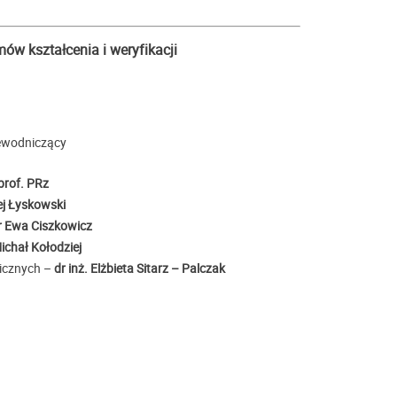
ów kształcenia i weryfikacji
zewodniczący
prof. PRz
ej Łyskowski
 Ewa Ciszkowicz
Michał Kołodziej
gicznych –
dr inż. Elżbieta Sitarz – Palczak