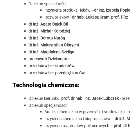
Opiekun specjalności:
Inżynieria produkcji leków –
dr inż. Izabela Pop
Rozwój leków -
dr hab. Łukasz Uram, prof. PRz
dr inż. Agata Bajek-Bil
dr inż. Michał Kołodziej
dr inż. Dorota Naróg
dr inż. Maksymilian Olbrycht
dr inż. Magdalena Szeliga
pracownik Dziekanatu
przedstawiciel studentów
przedstawiciel przedsiębiorców
Technologia chemiczna:
Opiekun kierunku:
prof. dr hab. inż. Jacek Lubczak
- prz
Opiekun specjalności:
Analiza chemiczna w przemyśle i środowisku –
Inżynieria chemiczna i bioprocesowa –
dr inż. 
Inżynieria materiałów polimerowych –
prof. dr 