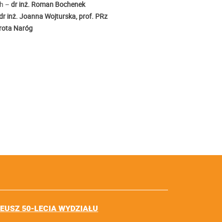
ch –
dr inż. Roman Bochenek
dr inż. Joanna Wojturska, prof. PRz
orota Naróg
LEUSZ 50-LECIA WYDZIAŁU