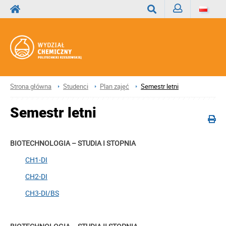
Zaloguj
Wyszukaj
Strona główna
Studenci
Plan zajęć
Semestr letni
Semestr letni
BIOTECHNOLOGIA – STUDIA I STOPNIA
CH1-DI
CH2-DI
CH3-DI/BS