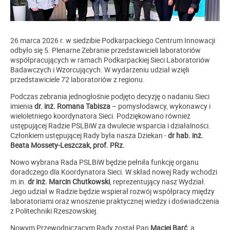
26 marca 2026 r. w siedzibie Podkarpackiego Centrum Innowacji
odbyło się 5. Plenarne Zebranie przedstawicieli laboratoriów
współpracujących w ramach Podkarpackiej Sieci Laboratoriów
Badawczych i Wzorcujących. W wydarzeniu udział wzięli
przedstawiciele 72 laboratoriów z regionu.
Podczas zebrania jednogłośnie podjęto decyzję o nadaniu Sieci
imienia
dr. inż. Romana Tabisza
– pomysłodawcy, wykonawcy i
wieloletniego koordynatora Sieci. Podziękowano również
ustępującej Radzie PSLBiW za dwulecie wsparcia i działalności.
Członkiem ustępującej Rady była nasza Dziekan -
dr hab. inż.
Beata Mossety-Leszczak, prof. PRz.
Nowo wybrana Rada PSLBiW będzie pełniła funkcję organu
doradczego dla Koordynatora Sieci. W skład nowej Rady wchodzi
m.in.
dr inż. Marcin Chutkowski
, reprezentujący nasz Wydział.
Jego udział w Radzie będzie wspierał rozwój współpracy między
laboratoriami oraz wnoszenie praktycznej wiedzy i doświadczenia
z Politechniki Rzeszowskiej.
Nowym Przewodniczącym Rady został Pan
Maciej Barć
, a