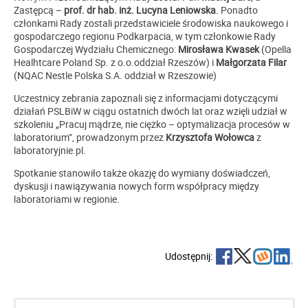
Zastępcą –
prof. dr hab. inż. Lucyna Leniowska
. Ponadto
członkami Rady zostali przedstawiciele środowiska naukowego i
gospodarczego regionu Podkarpacia, w tym członkowie Rady
Gospodarczej Wydziału Chemicznego:
Mirosława Kwasek
(Opella
Healhtcare Poland Sp. z o.o.oddział Rzeszów) i
Małgorzata Filar
(NQAC Nestle Polska S.A. oddział w Rzeszowie)
Uczestnicy zebrania zapoznali się z informacjami dotyczącymi
działań PSLBiW w ciągu ostatnich dwóch lat oraz wzięli udział w
szkoleniu „Pracuj mądrze, nie ciężko – optymalizacja procesów w
laboratorium”, prowadzonym przez
Krzysztofa Wołowca
z
laboratoryjnie.pl.
Spotkanie stanowiło także okazję do wymiany doświadczeń,
dyskusji i nawiązywania nowych form współpracy między
laboratoriami w regionie.
Udostępnij: