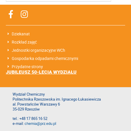
Dziekanat
Rozkład zajęć
Jednostki organizacyjne WCh
Gospodarka odpadami chemicznymi
Przydatne strony
JUBILEUSZ 50-LECIA WYDZIAŁU
Wydział Chemiczny
Politechnika Rzeszowska im. Ignacego Łukasiewicza
al. Powstańców Warszawy 6
35-029 Rzeszów
tel.: +48 17 865 16 52
e-mail:
chemia@prz.edu.pl