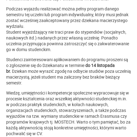
Podczas wyjazdu realizować można pełny program danego
semestru tej uczelni lub program indywidualny, który musi jednak
zostać wcześniej zaakceptowany przez dziekana macierzystego
wydziału.
Student wyjeżdżający nie traci praw do stypendiów (socjalnych,
naukowych itd.) nadanych przez własną uczelnię. Ponadto
uczelnia przyjmująca powinna zatroszczyć się o zakwaterowanie
go w domu studenckim.
Studenci zainteresowani aplikowaniem do programu proszeni są
o zgłoszenie się do Dziekanatu w terminie
do 14 listopada
br.
Dziekan może wyrazić zgodę na odbycie studiów poza uczelnią
macierzystą, jeżeli student ma zaliczony bez braków bieżący
semestr.
Wiedzę, umiejętności i kompetencje społeczne wypracowuje się w
procesie kształcenia oraz wszelkiej aktywności studenckiej m.in.
w podczas praktyk studenckich, w kołach naukowych,
organizacjach studenckich, stowarzyszeniach, a także podczas
wyjazdów na tzw. wymiany studenckie w ramach Erasmusa czy
programów krajowych tj. MOSTECH. Warto o tym pamiętać, bo za
każdą aktywnością stoją konkretne umiejętności, którymi warto
pochwalić się w CV.