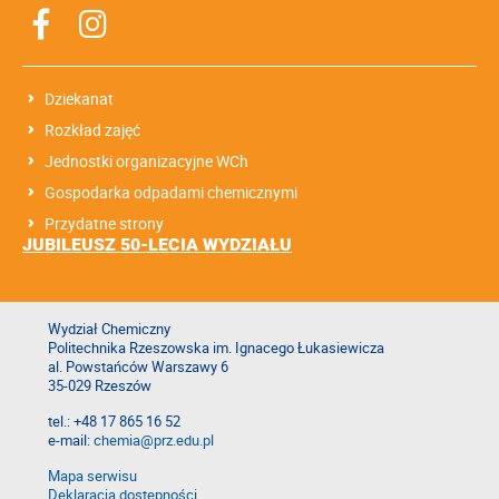
Dziekanat
Rozkład zajęć
Jednostki organizacyjne WCh
Gospodarka odpadami chemicznymi
Przydatne strony
JUBILEUSZ 50-LECIA WYDZIAŁU
Wydział Chemiczny
Politechnika Rzeszowska im. Ignacego Łukasiewicza
al. Powstańców Warszawy 6
35-029 Rzeszów
tel.: +48 17 865 16 52
e-mail:
chemia@prz.edu.pl
Mapa serwisu
Deklaracja dostępności