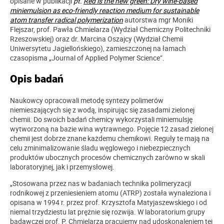
opisane w publikacji
pt.
Red is the new green: Dry wine-based
miniemulsion as eco-friendly reaction medium for sustainable
atom transfer radical polymerization
autorstwa mgr Moniki
Flejszar, prof. Pawła Chmielarza (Wydział Chemiczny Politechniki
Rzeszowskiej) oraz dr. Marcina Oszajcy (Wydział Chemii
Uniwersytetu Jagiellońskiego), zamieszczonej na łamach
czasopisma „Journal of Applied Polymer Science”.
Opis badań
Naukowcy opracowali metodę syntezy polimerów
niemieszających się z wodą, inspirując się zasadami zielonej
chemii. Do swoich badań chemicy wykorzystali miniemulsję
wytworzoną na bazie wina wytrawnego. Pojęcie 12 zasad zielonej
chemii jest dobrze znane każdemu chemikowi. Reguły te mają na
celu zminimalizowanie śladu węglowego i niebezpiecznych
produktów ubocznych procesów chemicznych zarówno w skali
laboratoryjnej, jak i przemysłowej.
„Stosowana przez nas w badaniach technika polimeryzacji
rodnikowej z przeniesieniem atomu (ATRP) została wynaleziona i
opisana w 1994 r. przez prof. Krzysztofa Matyjaszewskiego i od
niemal trzydziestu lat prężnie się rozwija. W laboratorium grupy
badawczej prof. P. Chmielarza pracujemy nad udoskonaleniem tej