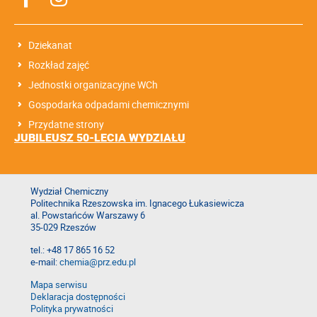
Dziekanat
Rozkład zajęć
Jednostki organizacyjne WCh
Gospodarka odpadami chemicznymi
Przydatne strony
JUBILEUSZ 50-LECIA WYDZIAŁU
Wydział Chemiczny
Politechnika Rzeszowska im. Ignacego Łukasiewicza
al. Powstańców Warszawy 6
35-029 Rzeszów
tel.: +48 17 865 16 52
e-mail:
chemia@prz.edu.pl
Mapa serwisu
Deklaracja dostępności
Polityka prywatności