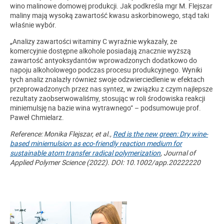
wino malinowe domowej produkcji. Jak podkreśla mgr M. Flejszar
maliny mają wysoką zawartość kwasu askorbinowego, stąd taki
właśnie wybór.
„Analizy zawartości witaminy C wyraźnie wykazały, że
komercyjnie dostępne alkohole posiadają znacznie wyższą
zawartość antyoksydantów wprowadzonych dodatkowo do
napoju alkoholowego podczas procesu produkcyjnego. Wyniki
tych analiz znalazły również swoje odzwierciedlenie w efektach
przeprowadzonych przez nas syntez, w związku z czym najlepsze
rezultaty zaobserwowaliśmy, stosując w roli środowiska reakcji
miniemulsję na bazie wina wytrawnego” – podsumowuje prof.
Paweł Chmielarz.
Reference: Monika Flejszar, et al.,
Red is the new green: Dry wine-
based miniemulsion as eco-friendly reaction medium for
sustainable atom transfer radical polymerization
, Journal of
Applied Polymer Science (2022). DOI: 10.1002/app.20222220