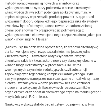
metody, opracowaniem jej nowych wariantów oraz
wykorzystaniem do syntezy polimerów o ściśle określonych
właściwościach i wysokim potencjale aplikacyjnym, m.in. w
implantologii czy w przemyśle produkcji powłok. Stojąc przed
wyzwaniem doboru odpowiedniego rozpuszczalnika do syntezy
związków hydrofobowych, zainspirowani zasadami zielonej
chemii postanowiliśmy przeprowadzić polimeryzację z
wykorzystaniem niekonwencjonalnego rozpuszczalnika, jakim jest
wino” – mówi mgr M. Flejszar
„Miniemulsja na bazie wina oprócz tego, że stanowi alternatywę
dla konwencjonalnych rozpuszczalników, ma jeszcze jedną
kluczową zaletę – zawartość antyoksydantów. Związki
chemiczne takie jak kwas askorbinowy czy siarczyny obecne w
winach mogą uczestniczyć w procesach ATRP w roli
wewnętrznych czynników redukujących, czyli substancji
zapewniających regenerację kompleksu katalitycznego. Tym
samym, proponowane przez nas rozwiązanie umożliwia syntezę
nierozpuszczalnych w wodzie polimerów bez konieczności
stosowania toksycznych i kosztownych rozpuszczalników
organicznych oraz dodatku chemicznego czynnika redukującego.”
– wyjaśnia prof. P. Chmielarz.
Naukowcy wykorzystali do badań cztery rodzaje wina, w tym