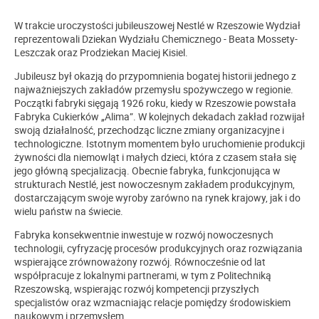
W trakcie uroczystości jubileuszowej Nestlé w Rzeszowie Wydział
reprezentowali Dziekan Wydziału Chemicznego - Beata Mossety-
Leszczak oraz Prodziekan Maciej Kisiel.
Jubileusz był okazją do przypomnienia bogatej historii jednego z
najważniejszych zakładów przemysłu spożywczego w regionie.
Początki fabryki sięgają 1926 roku, kiedy w Rzeszowie powstała
Fabryka Cukierków „Alima”. W kolejnych dekadach zakład rozwijał
swoją działalność, przechodząc liczne zmiany organizacyjne i
technologiczne. Istotnym momentem było uruchomienie produkcji
żywności dla niemowląt i małych dzieci, która z czasem stała się
jego główną specjalizacją. Obecnie fabryka, funkcjonująca w
strukturach Nestlé, jest nowoczesnym zakładem produkcyjnym,
dostarczającym swoje wyroby zarówno na rynek krajowy, jak i do
wielu państw na świecie.
Fabryka konsekwentnie inwestuje w rozwój nowoczesnych
technologii, cyfryzację procesów produkcyjnych oraz rozwiązania
wspierające zrównoważony rozwój. Równocześnie od lat
współpracuje z lokalnymi partnerami, w tym z Politechniką
Rzeszowską, wspierając rozwój kompetencji przyszłych
specjalistów oraz wzmacniając relacje pomiędzy środowiskiem
naukowym i przemysłem.