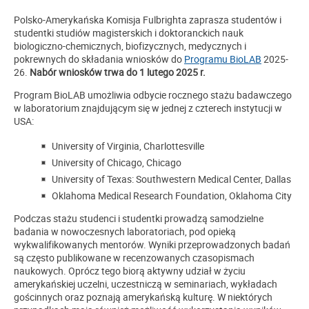
Polsko-Amerykańska Komisja Fulbrighta zaprasza studentów i
studentki studiów magisterskich i doktoranckich nauk
biologiczno-chemicznych, biofizycznych, medycznych i
pokrewnych do składania wniosków do
Programu BioLAB
2025-
26.
Nabór wniosków trwa do 1 lutego 2025 r.
Program BioLAB umożliwia odbycie rocznego stażu badawczego
w laboratorium znajdującym się w jednej z czterech instytucji w
USA:
University of Virginia, Charlottesville
University of Chicago, Chicago
University of Texas: Southwestern Medical Center, Dallas
Oklahoma Medical Research Foundation, Oklahoma City
Podczas stażu studenci i studentki prowadzą samodzielne
badania w nowoczesnych laboratoriach, pod opieką
wykwalifikowanych mentorów. Wyniki przeprowadzonych badań
są często publikowane w recenzowanych czasopismach
naukowych. Oprócz tego biorą aktywny udział w życiu
amerykańskiej uczelni, uczestniczą w seminariach, wykładach
gościnnych oraz poznają amerykańską kulturę. W niektórych