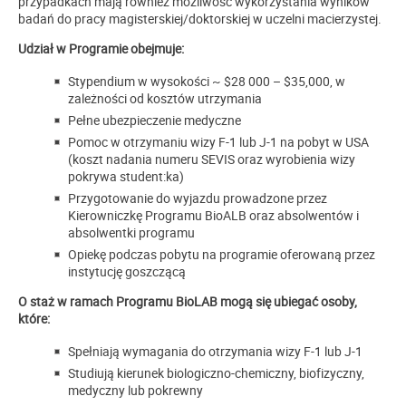
przypadkach mają również możliwość wykorzystania wyników
badań do pracy magisterskiej/doktorskiej w uczelni macierzystej.
Udział w Programie obejmuje:
Stypendium w wysokości ~ $28 000 – $35,000, w
zależności od kosztów utrzymania
Pełne ubezpieczenie medyczne
Pomoc w otrzymaniu wizy F-1 lub J-1 na pobyt w USA
(koszt nadania numeru SEVIS oraz wyrobienia wizy
pokrywa student:ka)
Przygotowanie do wyjazdu prowadzone przez
Kierowniczkę Programu BioALB oraz absolwentów i
absolwentki programu
Opiekę podczas pobytu na programie oferowaną przez
instytucję goszczącą
O staż w ramach Programu BioLAB mogą się ubiegać osoby,
które:
Spełniają wymagania do otrzymania wizy F-1 lub J-1
Studiują kierunek biologiczno-chemiczny, biofizyczny,
medyczny lub pokrewny