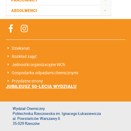
PRACOWNICY
ABSOLWENCI
Dziekanat
Rozkład zajęć
Jednostki organizacyjne WCh
Gospodarka odpadami chemicznymi
Przydatne strony
JUBILEUSZ 50-LECIA WYDZIAŁU
Wydział Chemiczny
Politechnika Rzeszowska im. Ignacego Łukasiewicza
al. Powstańców Warszawy 6
35-029 Rzeszów