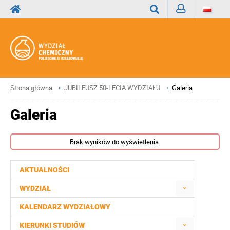
Zaloguj
Wyszukaj
Strona główna
JUBILEUSZ 50-LECIA WYDZIAŁU
Galeria
Galeria
Brak wyników do wyświetlenia.
AKTUALNOŚCI
WYDZIAŁ
KALENDARZ WYDZIAŁOWY
KIERUNKI STUDIÓW