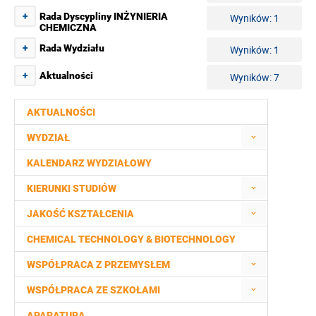
+
Rada Dyscypliny INŻYNIERIA
Wyników: 1
CHEMICZNA
+
Rada Wydziału
Wyników: 1
+
Aktualności
Wyników: 7
AKTUALNOŚCI
WYDZIAŁ
KALENDARZ WYDZIAŁOWY
KIERUNKI STUDIÓW
JAKOŚĆ KSZTAŁCENIA
CHEMICAL TECHNOLOGY & BIOTECHNOLOGY
WSPÓŁPRACA Z PRZEMYSŁEM
WSPÓŁPRACA ZE SZKOŁAMI
APARATURA