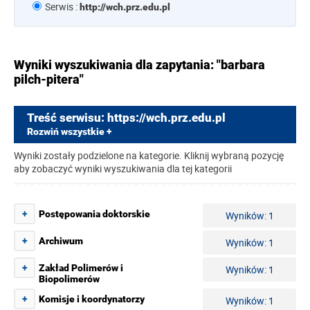
Serwis :
http://wch.prz.edu.pl
Wyniki wyszukiwania dla zapytania: "barbara
pilch-pitera"
Treść serwisu: https://wch.prz.edu.pl
Rozwiń wszystkie +
Wyniki zostały podzielone na kategorie. Kliknij wybraną pozycję
aby zobaczyć wyniki wyszukiwania dla tej kategorii
+
Postępowania doktorskie
Wyników: 1
+
Archiwum
Wyników: 1
+
Zakład Polimerów i
Wyników: 1
Biopolimerów
+
Komisje i koordynatorzy
Wyników: 1