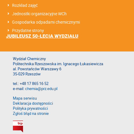
Rozkład zajęć
Jednostki organizacyjne WCh
Gospodarka odpadami chemicznymi
Przydatne strony
JUBILEUSZ 50-LECIA WYDZIAŁU
Wydział Chemiczny
Politechnika Rzeszowska im. Ignacego Łukasiewicza
al. Powstańców Warszawy 6
35-029 Rzeszów
tel.: +48 17 865 16 52
e-mail:
chemia@prz.edu.pl
Mapa serwisu
Deklaracja dostępności
Polityka prywatności
Zgłoś błąd na stronie